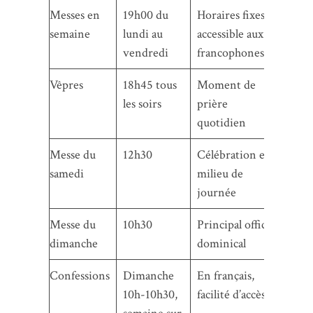
Messes en
19h00 du
Horaires fixes,
semaine
lundi au
accessible aux
vendredi
francophones
Vêpres
18h45 tous
Moment de
les soirs
prière
quotidien
Messe du
12h30
Célébration en
samedi
milieu de
journée
Messe du
10h30
Principal office
dimanche
dominical
Confessions
Dimanche
En français,
10h-10h30,
facilité d’accès