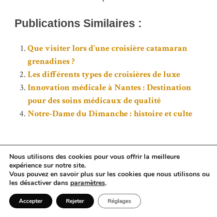
Publications Similaires :
Que visiter lors d’une croisière catamaran
grenadines ?
Les différents types de croisières de luxe
Innovation médicale à Nantes : Destination
pour des soins médicaux de qualité
Notre-Dame du Dimanche : histoire et culte
Nous utilisons des cookies pour vous offrir la meilleure
Previous:
Next:
expérience sur notre site.
Vous pouvez en savoir plus sur les cookies que nous utilisons ou
Tester un œuf : méthodes
Ris de veau : temps de
les désactiver dans
paramètres
.
simples et efficaces
cuisson idéal
Accepter
Rejeter
Réglages