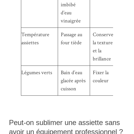
imbibé
d’eau
vinaigrée
Température
Passage au
Conserver
assiettes
four tiède
la texture
et la
brillance
Légumes verts
Bain d’eau
Fixer la
glacée après
couleur
cuisson
Peut-on sublimer une assiette sans
avoir un équipement professionnel ?