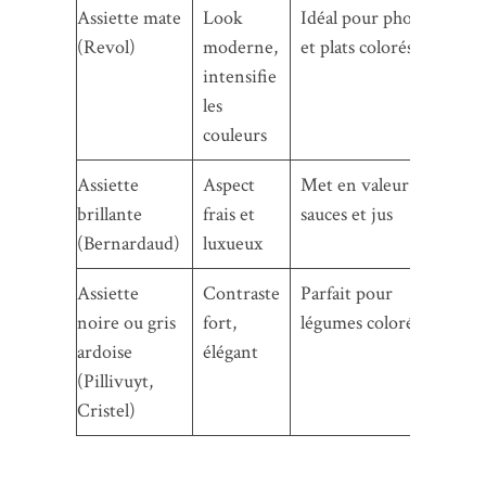
Assiette mate
Look
Idéal pour photo
(Revol)
moderne,
et plats colorés
intensifie
les
couleurs
Assiette
Aspect
Met en valeur
brillante
frais et
sauces et jus
(Bernardaud)
luxueux
Assiette
Contraste
Parfait pour
noire ou gris
fort,
légumes colorés
ardoise
élégant
(Pillivuyt,
Cristel)