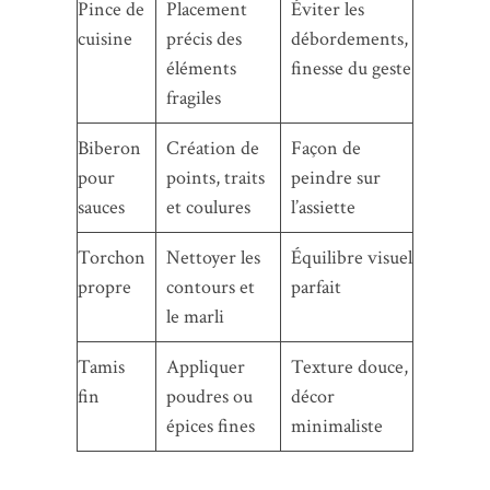
Pince de
Placement
Éviter les
cuisine
précis des
débordements,
éléments
finesse du geste
fragiles
Biberon
Création de
Façon de
pour
points, traits
peindre sur
sauces
et coulures
l’assiette
Torchon
Nettoyer les
Équilibre visuel
propre
contours et
parfait
le marli
Tamis
Appliquer
Texture douce,
fin
poudres ou
décor
épices fines
minimaliste