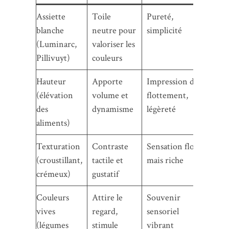
Assiette
Toile
Pureté,
blanche
neutre pour
simplicité
(Luminarc,
valoriser les
Pillivuyt)
couleurs
Hauteur
Apporte
Impression de
(élévation
volume et
flottement,
des
dynamisme
légèreté
aliments)
Texturation
Contraste
Sensation floue
(croustillant,
tactile et
mais riche
crémeux)
gustatif
Couleurs
Attire le
Souvenir
vives
regard,
sensoriel
(légumes
stimule
vibrant